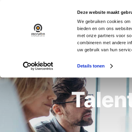
Ga
naar
Deze website maakt gebru
inhoud
We gebruiken cookies om c
bieden en om ons websitev
met onze partners voor so
combineren met andere inf
uw gebruik van hun servic
Details tonen
Talent