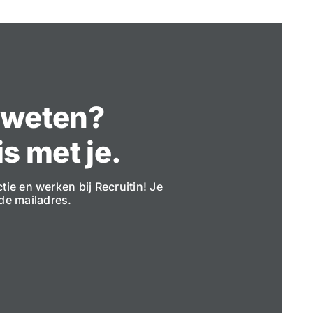
r weten?
s met je.
nctie en werken bij Recruitin! Je
nde mailadres.