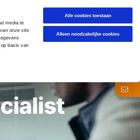
Alle cookies toestaan
al media te
TURES
BLOG
OVER ONS
CONTACT
van onze site
Alleen noodzakelijke cookies
 gegevens
 op basis van
cialist