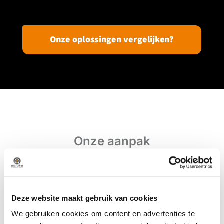
Onze oplossingen vergelijken?
Onze aanpak
Hoe doen wij dit?
Wij benaderen recruitment zoals een engineer
een uitdaging benadert: met precisie, expertise
Deze website maakt gebruik van cookies
en toewijding. Recruitin ontwikkelt op maat
gemaakte strategieën die verder gaan dan
We gebruiken cookies om content en advertenties te
standaard recruitmentprocessen. We stellen de