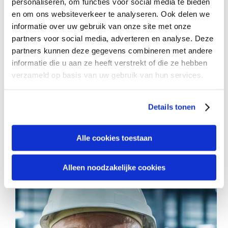
personaliseren, om functies voor social media te bieden
behoeften van onze opdrachtgever centraal en
en om ons websiteverkeer te analyseren. Ook delen we
werken zij aan zij om een workforce op te
bouwen die klaar is voor de toekomst. Hierbij
informatie over uw gebruik van onze site met onze
combineren we diepgaande sectorinzichten met
partners voor social media, adverteren en analyse. Deze
een geavanceerde, data-gedreven aanpak. Door
partners kunnen deze gegevens combineren met andere
middel van data-analyse houden we
informatie die u aan ze heeft verstrekt of die ze hebben
marktbewegingen in real-time bij, zodat we onze
recruitment continu kunnen optimaliseren en de
verzameld op basis van uw gebruik van hun services.
beste kandidaten kunnen identificeren en
bereiken.
Details tonen
Alle cookies toestaan
Alleen noodzakelijke cookies