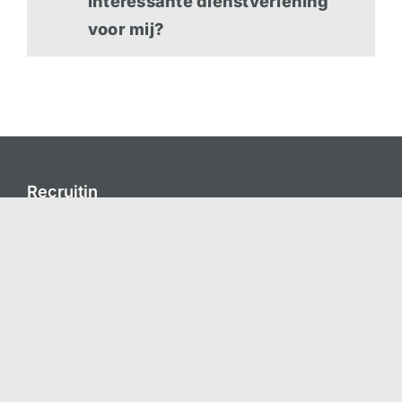
interessante dienstverlening
voor mij?
Recruitin
Philippus Gastelaarsstraat 21b
6981 BH Doesburg
+31 313 410 507
info@recruitin.nl