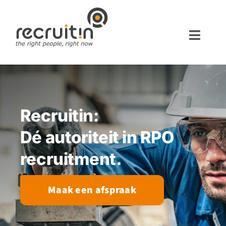
Ga
naar
inhoud
Toggle
Naviga
Home
Diensten
Werken bij
Recruitin:
Vacatures
Dé autoriteit in RPO
Blog
recruitment.
Over ons
Contact
Maak een afspraak