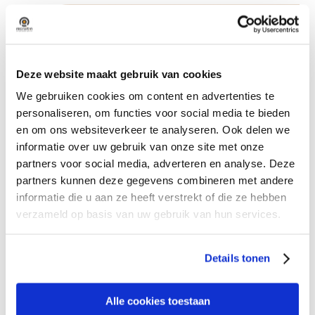
Deze website maakt gebruik van cookies
We gebruiken cookies om content en advertenties te
personaliseren, om functies voor social media te bieden
en om ons websiteverkeer te analyseren. Ook delen we
informatie over uw gebruik van onze site met onze
partners voor social media, adverteren en analyse. Deze
partners kunnen deze gegevens combineren met andere
informatie die u aan ze heeft verstrekt of die ze hebben
verzameld op basis van uw gebruik van hun services.
10 redenen om over te
stappen op RPO
Details tonen
In een steeds concurrerender arbeidsmarkt biedt
Alle cookies toestaan
Recruitment Process Outsourcing (RPO) een