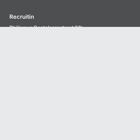
Recruitin
Philippus Gastelaarsstraat 21b
6981 BH Doesburg
+31 313 410 507
info@recruitin.nl
Diensten
Recruitment Proces Outsourcing (RPO)
Interim Recruitment
Werving & Selectie
Recruitment Marketing