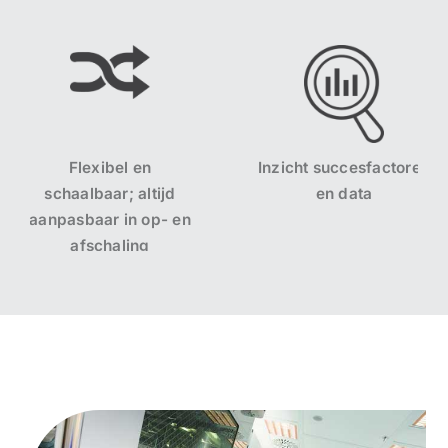
ibel en
Inzicht succesfactoren
aar; altijd
en data
ar in op- en
chaling