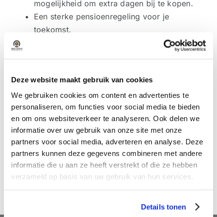
mogelijkheid om extra dagen bij te kopen.
Een sterke pensioenregeling voor je
toekomst.
Korting op sportschoolabonnementen, Lease
a Bike en personeelsaankopen.
Opleidings- en doorgroeimogelijkheden via
Deze website maakt gebruik van cookies
de importeur, Emil Frey Academy en interne
trainers.
We gebruiken cookies om content en advertenties te
personaliseren, om functies voor social media te bieden
Werken van 08:00 tot 17:00 uur, zonder
en om ons websiteverkeer te analyseren. Ook delen we
structurele overuren.
informatie over uw gebruik van onze site met onze
Een collegiale en nuchtere werksfeer, met
partners voor social media, adverteren en analyse. Deze
ruimte voor gezelligheid: van BBQ’s tot
partners kunnen deze gegevens combineren met andere
vrijdagmiddagborrels.
informatie die u aan ze heeft verstrekt of die ze hebben
verzameld op basis van uw gebruik van hun services.
Details tonen