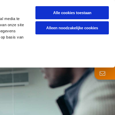
Alle cookies toestaan
al media te
TURES
BLOG
OVER ONS
CONTACT
van onze site
Alleen noodzakelijke cookies
 gegevens
 op basis van