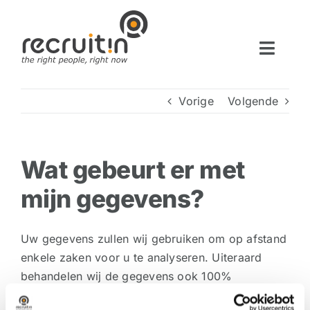
Ga
naar
inhoud
Toggle
Naviga
Home
Vorige
Volgende
Diensten
Werken bij
Wat gebeurt er met
Vacatures
mijn gegevens?
Blog
Over ons
Uw gegevens zullen wij gebruiken om op afstand
Contact
enkele zaken voor u te analyseren. Uiteraard
behandelen wij de gegevens ook 100%
vertrouwelijk.