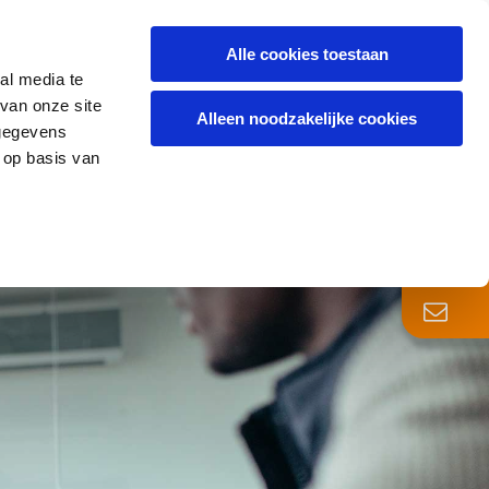
Alle cookies toestaan
al media te
TURES
BLOG
OVER ONS
CONTACT
van onze site
Alleen noodzakelijke cookies
 gegevens
 op basis van