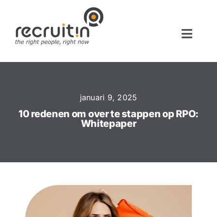
Ga
naar
inhoud
Toggle
Naviga
Home
Diensten
januari 9, 2025
Werken bij
10 redenen om over te stappen op RPO:
Vacatures
Whitepaper
Blog
Over ons
Contact