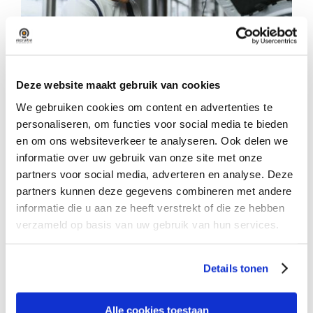
Deze website maakt gebruik van cookies
We gebruiken cookies om content en advertenties te
personaliseren, om functies voor social media te bieden
en om ons websiteverkeer te analyseren. Ook delen we
informatie over uw gebruik van onze site met onze
partners voor social media, adverteren en analyse. Deze
Moeiteloos werven in een krappe
partners kunnen deze gegevens combineren met andere
arbeidsmarkt – ontdek hoe!
informatie die u aan ze heeft verstrekt of die ze hebben
De strijd om technisch talent is heviger
verzameld op basis van uw gebruik van hun services.
dan ooit. Vacatures blijven langer
openstaan en traditionele
Details tonen
wervingsmethoden bereiken simpelweg
niet meer de juiste mensen. Toch zoeken
Alle cookies toestaan